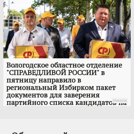
Вологодское областное отделение
"
СПРАВЕДЛИВОЙ РОССИИ
" в
пятницу направило в
региональный Избирком пакет
документов для заверения
партийного списка кандидатов на
Новости
предстоящих выборах в
Законодательное собрание