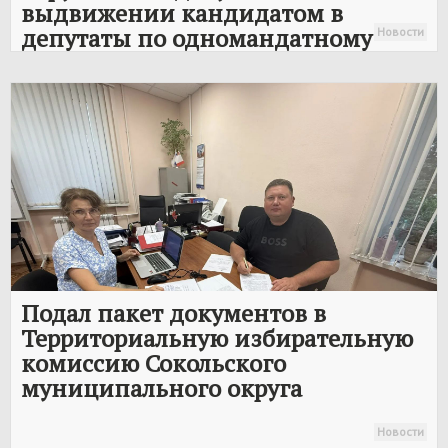
выдвижении кандидатом в
депутаты по одномандатному
Новости
избирательному округу № 14 на
выборах депутатов
Законодательного Собрания
Вологодской области представил
Бобылев Артём Александрович
Подал пакет документов в
Территориальную избирательную
комиссию Сокольского
муниципального округа
Новости