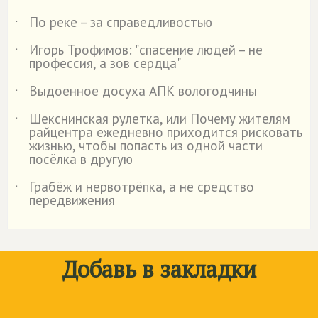
По реке – за справедливостью
˙
Игорь Трофимов: "спасение людей – не
˙
профессия, а зов сердца"
Выдоенное досуха АПК вологодчины
˙
Шекснинская рулетка, или Почему жителям
˙
райцентра ежедневно приходится рисковать
жизнью, чтобы попасть из одной части
посёлка в другую
Грабёж и нервотрёпка, а не средство
˙
передвижения
Добавь в закладки