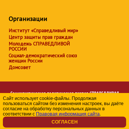
Организации
Институт «Справедливый мир»
Центр защиты прав граждан
Молодежь СПРАВЕДЛИВОЙ
РОССИИ
Социал-демократический союз
женщин России
Домсовет
Социалистическая политическая партия
СПРАВЕДЛИВАЯ
Сайт использует cookie-файлы. Продолжая
РОССИЯ
пользоваться сайтом без изменения настроек, вы даёте
Региональное отделение партии в Вологодской области
согласие на обработку персональных данных в
© 2006-2026
соответствии с
Правовая информация сайта
.
Политика в отношении обработки персональных данных
СОГЛАСЕН